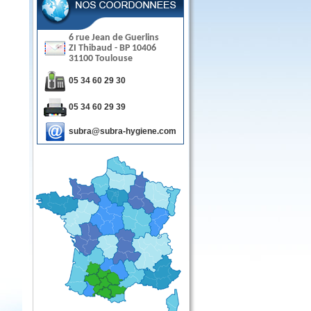
6 rue Jean de Guerlins
ZI Thibaud - BP 10406
31100
Toulouse
05 34 60 29 30
05 34 60 29 39
subra@subra-hygiene.com