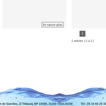
En savoir plus
1
2 articles
[ 1 à 2 ]
n de Guerlins, ZI Thibaud, BP 10406, 31100 TOULOUSE Tél : 05 34 60 29 30