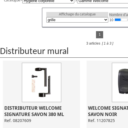
Catalogue
Affichage du catalogue
Nombre d'ar
10
1
3 articles
[ 1 à 3 ]
Distributeur mural
DISTRIBUTEUR WELCOME 
WELCOME SIGNAT
SIGNATURE SAVON 380 ML
SAVON NOIR
Ref. 08207609
Ref. 11207825