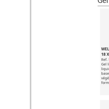
Gel
WEL
18 
Ref.
Gel 
liqu
base 
végé
form
avec
Adap