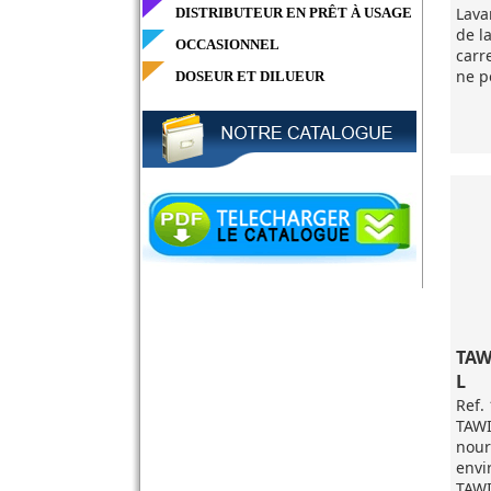
Lava
DISTRIBUTEUR EN PRÊT À USAGE
de la
OCCASIONNEL
carr
ne p
DOSEUR ET DILUEUR
TAW
L
Ref.
TAWI
nour
envi
TAWI