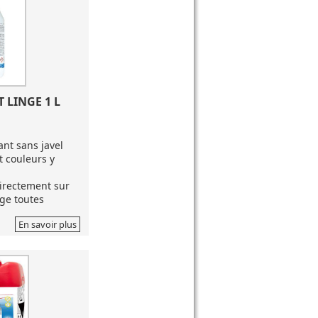
 LINGE 1 L
nt sans javel
t couleurs y
directement sur
age toutes
En savoir plus