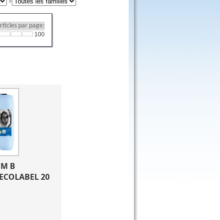
ticles par page:
100
M B 
COLABEL 20 