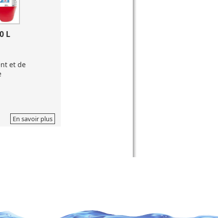
0 L
nt et de
e
En savoir plus